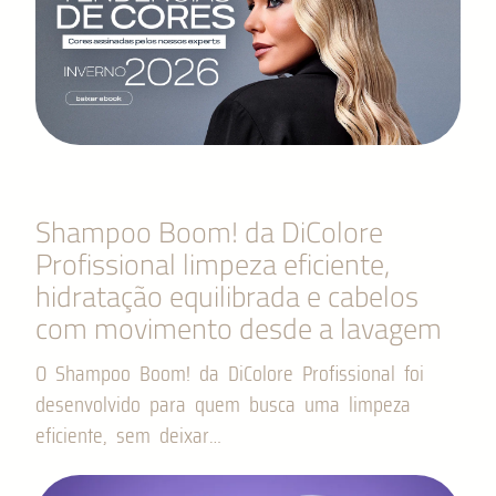
Shampoo Boom! da DiColore
Profissional limpeza eficiente,
hidratação equilibrada e cabelos
com movimento desde a lavagem
O Shampoo Boom! da DiColore Profissional foi
desenvolvido para quem busca uma limpeza
eficiente, sem deixar…