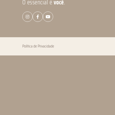
O essencial é
você
.
Política de Privacidade