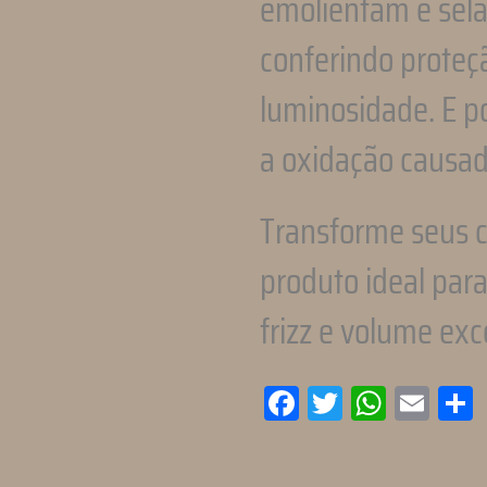
emolientam e selam
conferindo proteç
luminosidade. E po
a oxidação causad
Transforme seus c
produto ideal para
frizz e volume exc
Facebook
Twitter
WhatsA
Emai
C