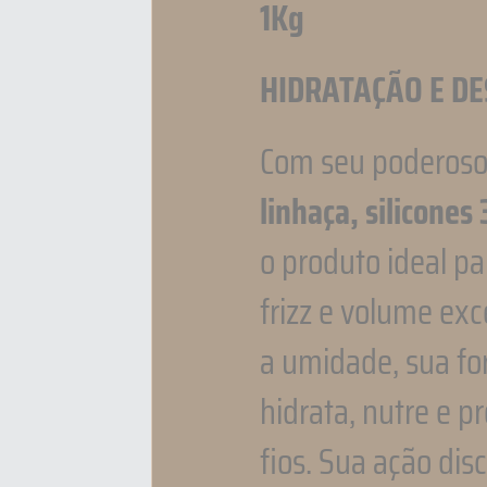
1Kg
HIDRATAÇÃO E D
Com seu poderos
linhaça, silicones
o produto ideal pa
frizz e volume exc
a umidade, sua fo
hidrata, nutre e p
fios. Sua ação disc