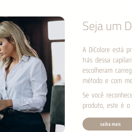
Seja um Di
A DiColore está pr
trás dessa capilar
escolheram carre
método e com me
Se você reconhec
produto, este é o 
saiba mais