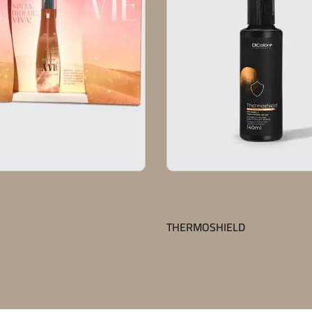
,
,
S
PERFUME CAPILAR
LANÇAMENTOS
PROTEÇÃO E MANUTENÇÃO DA 
THERMOSHIELD
Saiba mais