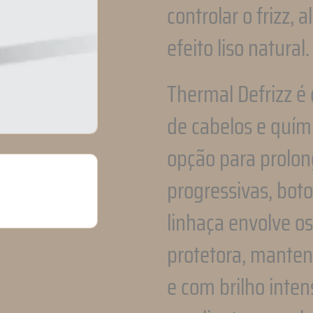
controlar o frizz, 
efeito liso natural.
Thermal Defrizz é
de cabelos e quím
opção para prolon
progressivas, bot
linhaça envolve os
protetora, mantend
e com brilho inten