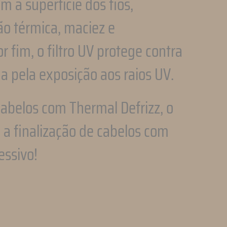
 a superfície dos fios,
ão térmica, maciez e
r fim, o filtro UV protege contra
a pela exposição aos raios UV.
abelos com Thermal Defrizz, o
 a finalização de cabelos com
essivo!
pp
l
ompartilhar