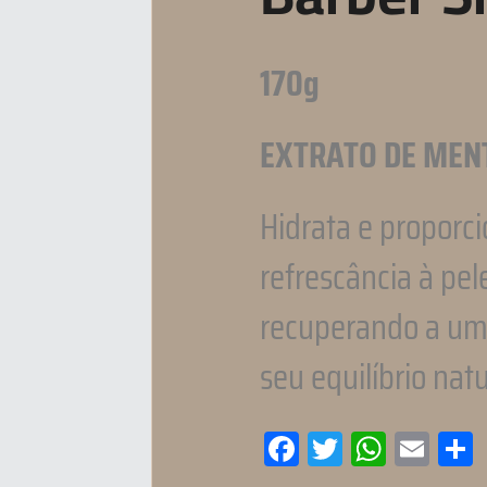
170g
EXTRATO DE MEN
Hidrata e proporci
refrescância à pe
recuperando a umi
seu equilíbrio natu
Facebook
Twitter
WhatsA
Emai
C