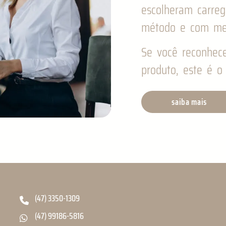
escolheram carre
método e com me
Se você reconhec
produto, este é o 
saiba mais
(47) 3350-1309
(47) 99186-5816