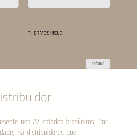
,
COR
LANÇAMENTOS
FINALIZAÇÃO
LANÇAMENT
NIGHT SERUM
PH STAB
Saiba mais
Saiba mais
PRÓXIMO
stribuidor
esente nos 27 estados brasileiros. Por
idade, há distribuidores que