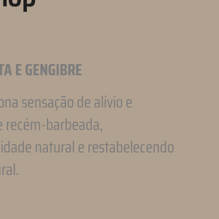
TA E GENGIBRE
ona sensação de alívio e
le recém-barbeada,
dade natural e restabelecendo
ral.
pp
l
ompartilhar