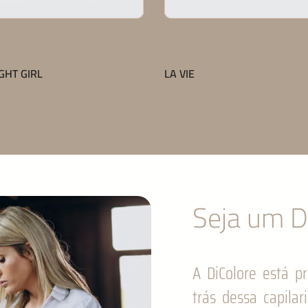
,
,
S
PERFUME CAPILAR
LANÇAMENTOS
PROTEÇÃO E MANUTENÇÃO DA 
THERMOSHIELD
Saiba mais
Seja um Di
A DiColore está pr
trás dessa capilar