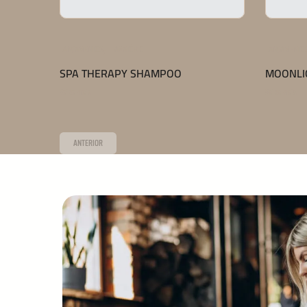
,
LANÇAMENTOS
PERFUME CAPILAR
LANÇAMENTO
MOONLIGHT GIRL
LA VIE
Saiba mais
Saiba mais
ANTERIOR