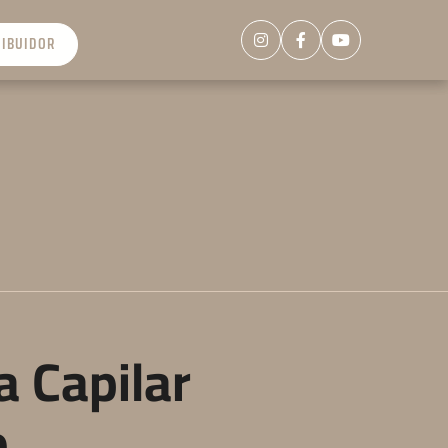
RIBUIDOR
a Capilar
o