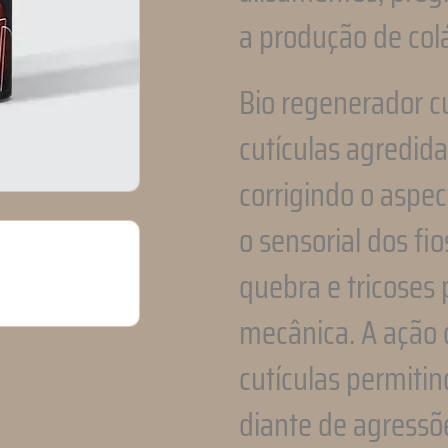
a produção de col
Bio regenerador cu
cutículas agredid
corrigindo o aspe
o sensorial dos fi
quebra e tricoses
mecânica. A ação 
cutículas permit
diante de agressõ