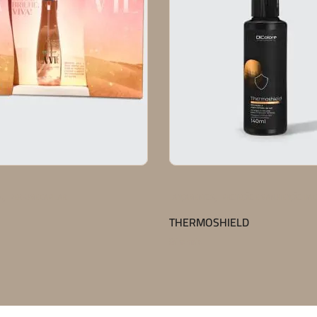
,
,
S
PERFUME CAPILAR
LANÇAMENTOS
PROTEÇÃO E MANUTENÇÃO DA 
THERMOSHIELD
Saiba mais