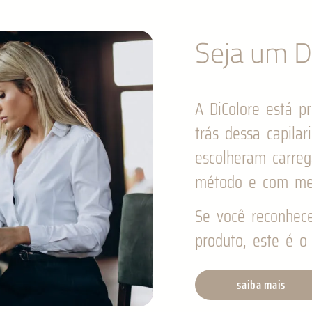
Seja um Di
A DiColore está pr
trás dessa capilar
escolheram carre
método e com me
Se você reconhec
produto, este é o 
saiba mais