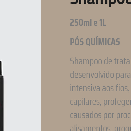
250ml e 1L
PÓS QUÍMICAS
Shampoo de trata
desenvolvido para
intensiva aos fios,
capilares, proteg
causados por pro
alisamentos, progr