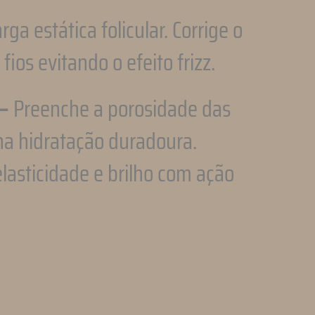
rga estática folicular. Corrige o
 fios evitando o efeito frizz.
 –
Preenche a porosidade das
ona hidratação duradoura.
lasticidade e brilho com ação
pp
l
ompartilhar