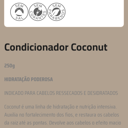
Condicionador Coconut
250g
HIDRATAÇÃO PODEROSA
INDICADO PARA CABELOS RESSECADOS E DESIDRATADOS
Coconut é uma linha de hidratação e nutrição intensiva.
Auxilia no fortalecimento dos fios, e restaura os cabelos
da raiz até as pontas. Devolve aos cabelos o efeito macio