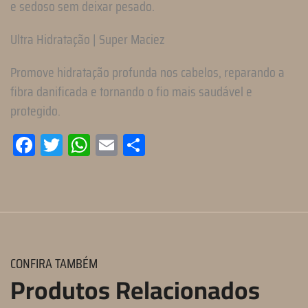
e sedoso sem deixar pesado.
Ultra Hidratação | Super Maciez
Promove hidratação profunda nos cabelos, reparando a
fibra danificada e tornando o fio mais saudável e
protegido.
Facebook
Twitter
WhatsApp
Email
Compartilhar
CONFIRA TAMBÉM
Produtos Relacionados