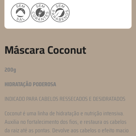
Máscara Coconut
200g
HIDRATAÇÃO PODEROSA
INDICADO PARA CABELOS RESSECADOS E DESIDRATADOS
Coconut é uma linha de hidratação e nutrição intensiva.
Auxilia no fortalecimento dos fios, e restaura os cabelos
da raiz até as pontas. Devolve aos cabelos o efeito macio