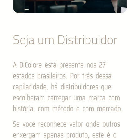
Seja um Distribuidor
A DiColore está presente nos 27
estados brasileiros. Por trás dessa
capilaridade, há distribuidores que
escolheram carregar uma marca com
história, com método e com mercado.
Se você reconhece valor onde outros
enxergam apenas produto, este é o