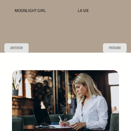
,
,
LANÇAMENTOS
PERFUME CAPILAR
LANÇAMENTOS
PERFUME CAPILAR
MOONLIGHT GIRL
LA VIE
Saiba mais
Saiba mais
ANTERIOR
PRÓXIMO