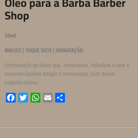
Óleo para a Barba Barber
Shop
30ml
MACIEZ
| TOQUE SECO | HIDRATAÇÃO
Combinação de óleos que, misturados, hidratam a pele e
amaciam barbas longas e ressecadas, sem deixar
aspecto oleoso.
Facebook
Twitter
WhatsApp
Email
Compartilhar