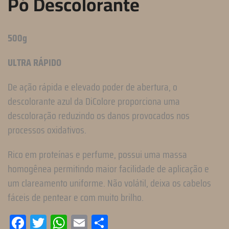
Pó Descolorante
500g
ULTRA RÁPIDO
De ação rápida e elevado poder de abertura, o
descolorante azul da DiColore proporciona uma
descoloração reduzindo os danos provocados nos
processos oxidativos.
Rico em proteínas e perfume, possui uma massa
homogênea permitindo maior facilidade de aplicação e
um clareamento uniforme. Não volátil, deixa os cabelos
fáceis de pentear e com muito brilho.
Facebook
Twitter
WhatsApp
Email
Compartilhar