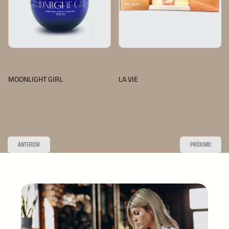
,
,
LANÇAMENTOS
PERFUME CAPILAR
LANÇAMENTOS
PERFUME CAPILAR
MOONLIGHT GIRL
LA VIE
Saiba mais
Saiba mais
ANTERIOR
PRÓXIMO