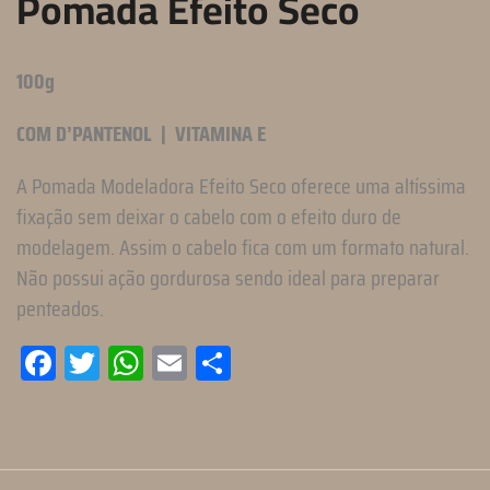
Pomada Efeito Seco
100g
COM D’PANTENOL
|
VITAMINA E
A Pomada Modeladora Efeito Seco oferece uma altíssima
fixação sem deixar o cabelo com o efeito duro de
modelagem. Assim o cabelo fica com um formato natural.
Não possui ação gordurosa sendo ideal para preparar
penteados.
Facebook
Twitter
WhatsApp
Email
Compartilhar