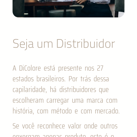
Seja um Distribuidor
A DiColore está presente nos 27
estados brasileiros. Por trás dessa
capilaridade, há distribuidores que
escolheram carregar uma marca com
história, com método e com mercado.
Se você reconhece valor onde outros
enxergam apenas produto, este é o