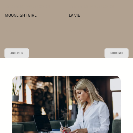
,
,
LANÇAMENTOS
PERFUME CAPILAR
LANÇAMENTOS
PERFUME CAPILAR
MOONLIGHT GIRL
LA VIE
Saiba mais
Saiba mais
ANTERIOR
PRÓXIMO