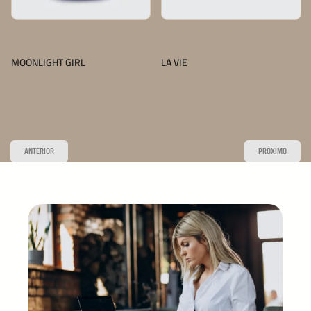
,
,
LANÇAMENTOS
PERFUME CAPILAR
LANÇAMENTOS
PERFUME CAPILAR
MOONLIGHT GIRL
LA VIE
Saiba mais
Saiba mais
ANTERIOR
PRÓXIMO