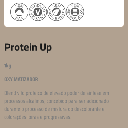
Protein Up
1kg
OXY MATIZADOR
Blend vito proteico de elevado poder de síntese em
processos alcalinos, concebido para ser adicionado
durante o processo de mistura do descolorante e
colorações loiras e progressivas.