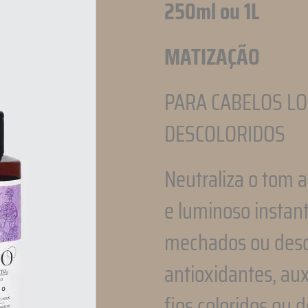
250ml ou 1L
MATIZAÇÃO
PARA CABELOS LO
DESCOLORIDOS
Neutraliza o tom 
e luminoso instant
mechados ou desc
antioxidantes, aux
fios coloridos ou d