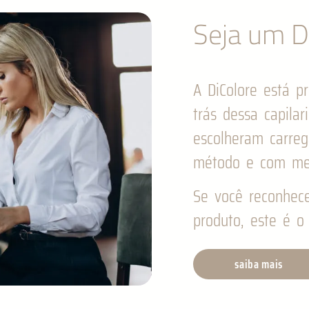
Seja um Di
A DiColore está pr
trás dessa capilar
escolheram carre
método e com me
Se você reconhec
produto, este é o 
saiba mais