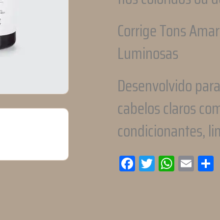
Corrige Tons Amare
Luminosas
Desenvolvido para
cabelos claros com
condicionantes, li
Facebook
Twitter
WhatsA
Emai
C