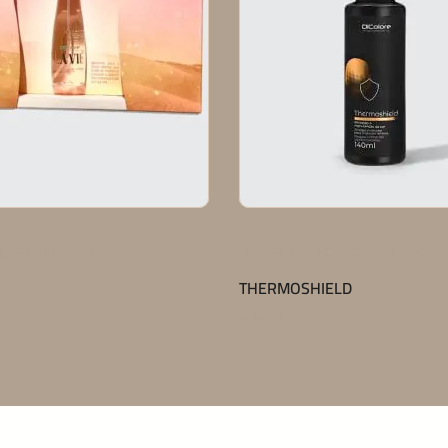
,
,
S
PERFUME CAPILAR
LANÇAMENTOS
PROTEÇÃO E MANUTENÇÃO DA 
THERMOSHIELD
Saiba mais