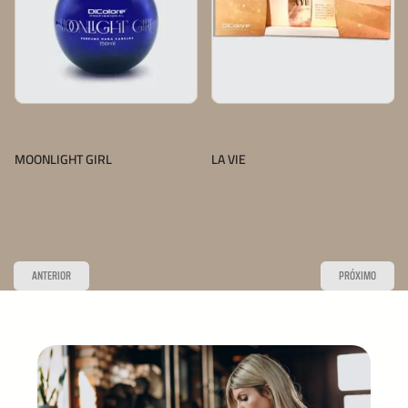
,
,
LANÇAMENTOS
PERFUME CAPILAR
LANÇAMENTOS
PERFUME CAPILAR
MOONLIGHT GIRL
LA VIE
Saiba mais
Saiba mais
ANTERIOR
PRÓXIMO