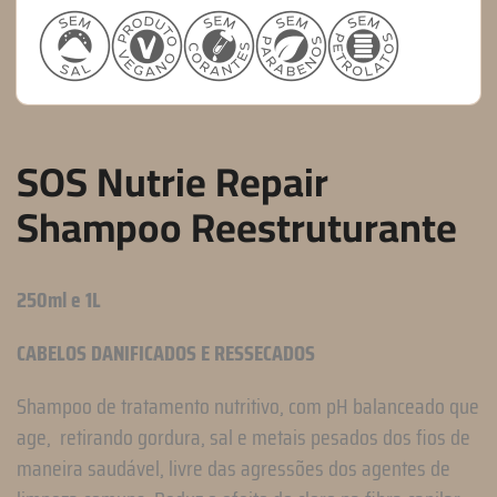
SOS Nutrie Repair
Shampoo Reestruturante
250ml e 1L
CABELOS DANIFICADOS E RESSECADOS
Shampoo de tratamento nutritivo, com pH balanceado que
age,
retirando gordura, sal e metais pesados dos fios de
maneira saudável, livre das agressões dos agentes de